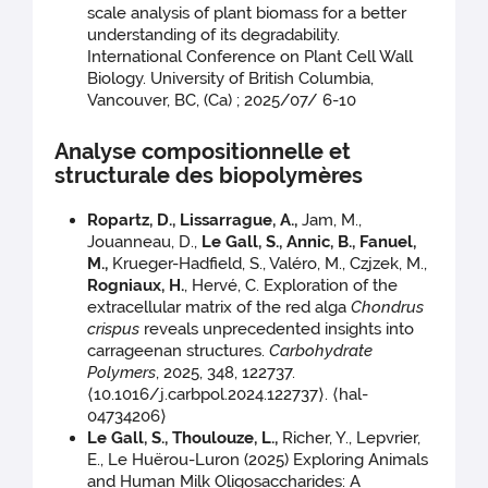
scale analysis of plant biomass for a better
understanding of its degradability.
International Conference on Plant Cell Wall
Biology. University of British Columbia,
Vancouver, BC, (Ca) ; 2025/07/ 6-10
Analyse compositionnelle et
structurale des biopolymères
Ropartz, D., Lissarrague, A.,
Jam, M.,
Jouanneau, D.,
Le Gall, S., Annic, B., Fanuel,
M.,
Krueger-Hadfield, S., Valéro, M., Czjzek, M.,
Rogniaux, H.
, Hervé, C. Exploration of the
extracellular matrix of the red alga
Chondrus
crispus
reveals unprecedented insights into
carrageenan structures.
Carbohydrate
Polymers
, 2025, 348, 122737.
⟨10.1016/j.carbpol.2024.122737⟩. ⟨hal-
04734206⟩
Le Gall, S., Thoulouze, L.,
Richer, Y., Lepvrier,
E., Le Huërou-Luron (2025) Exploring Animals
and Human Milk Oligosaccharides: A