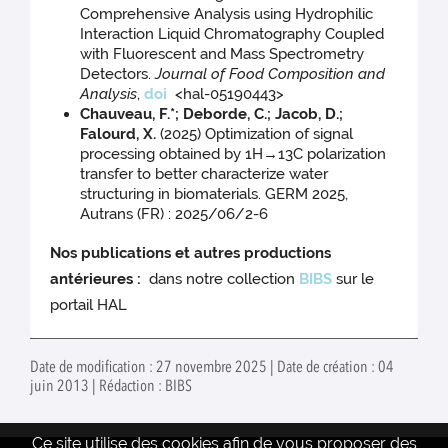
Comprehensive Analysis using Hydrophilic
Interaction Liquid Chromatography Coupled
with Fluorescent and Mass Spectrometry
Detectors.
Journal of Food Composition and
Analysis
,
doi
<hal-05190443>
Chauveau, F.*; Deborde, C.; Jacob, D.;
Falourd, X.
(2025) Optimization of signal
processing obtained by 1H→13C polarization
transfer to better characterize water
structuring in biomaterials. GERM 2025,
Autrans (FR) : 2025/06/2-6
Nos publications et autres productions
antérieures :
dans notre collection
BIBS
sur le
portail HAL
Date de modification : 27 novembre 2025 | Date de création : 04
juin 2013 | Rédaction : BIBS
Ce site utilise des cookies afin de vous proposer des