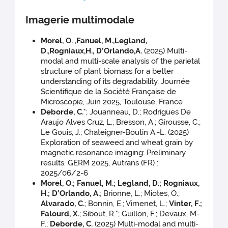
Imagerie multimodale
Morel, O. ,Fanuel, M.,Legland,
D.,Rogniaux,H., D’Orlando,A.
(2025) Multi-
modal and multi-scale analysis of the parietal
structure of plant biomass for a better
understanding of its degradability, Journée
Scientifique de la Société Française de
Microscopie, Juin 2025, Toulouse, France
Deborde, C.
*; Jouanneau, D.; Rodrigues De
Araujo Alves Cruz, L.; Bresson, A.; Girousse, C.;
Le Gouis, J.; Chateigner-Boutin A.-L. (2025)
Exploration of seaweed and wheat grain by
magnetic resonance imaging: Preliminary
results. GERM 2025, Autrans (FR) :
2025/06/2-6
Morel, O.; Fanuel, M.; Legland, D.; Rogniaux,
H.; D’Orlando, A.
; Brionne, L.; Miotes, O.;
Alvarado, C.
; Bonnin, E.; Vimenet, L.;
Vinter, F.;
Falourd, X.
; Sibout, R.*; Guillon, F.; Devaux, M-
F.;
Deborde, C.
(2025) Multi-modal and multi-